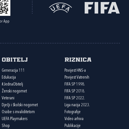
or App
Obitelj
Riznica
Generacija 111
Povijest HNS-a
Edukacija
Povijest Vatrenih
#JednaObitelj
FIFA SP 1998.
Ženski nogomet
FIFA SP 2018.
Veterani
FIFA SP 2022.
Dječji i školski nogomet
Liga nacija 2023.
Osobe s invaliditetom
Fotografije
UEFA Playmakers
Video arhiva
Shop
Publikacije