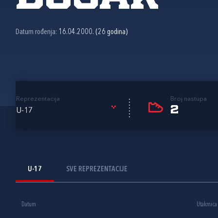
Datum rođenja:
16.04.2000. (26 godina)
Reprezentacija
Broj nastupa
2
U-17
U-17
SVE REPREZENTACIJE
Datum
Utakmica