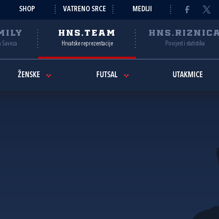
SHOP
VATRENO SRCE
MEDIJI
MILY
HNS.TEAM
HNS.RIZNIC
a Saveza
Hrvatske reprezentacije
Povijest i statistika
ŽENSKE
FUTSAL
UTAKMICE