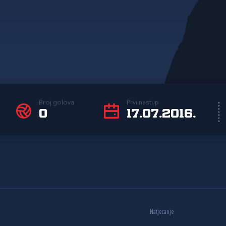
Broj golova
Prvi nastup
0
17.07.2016.
Natjecanje