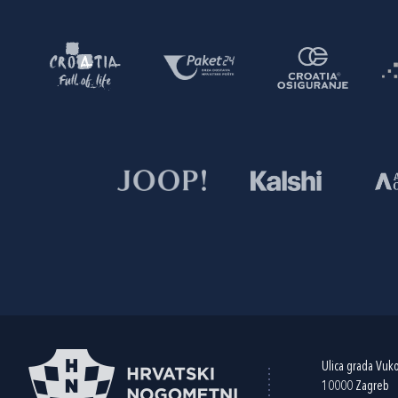
Ulica grada Vuk
10000 Zagreb