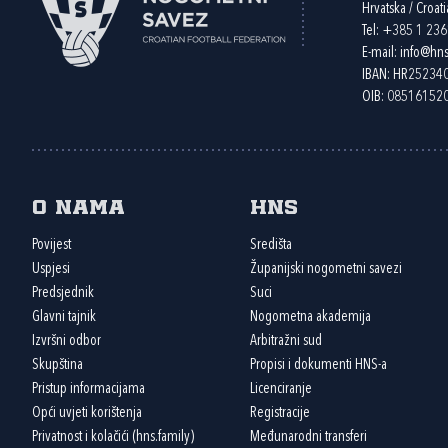
Hrvatska / Croati
Tel:
+385 1 23
E-mail:
info@hns
IBAN: HR2523
OIB: 08516152
O nama
HNS
Povijest
Središta
Uspjesi
Županijski nogometni savezi
Predsjednik
Suci
Glavni tajnik
Nogometna akademija
Izvršni odbor
Arbitražni sud
Skupština
Propisi i dokumenti HNS-a
Pristup informacijama
Licenciranje
Opći uvjeti korištenja
Registracije
Privatnost i kolačići (hns.family)
Međunarodni transferi