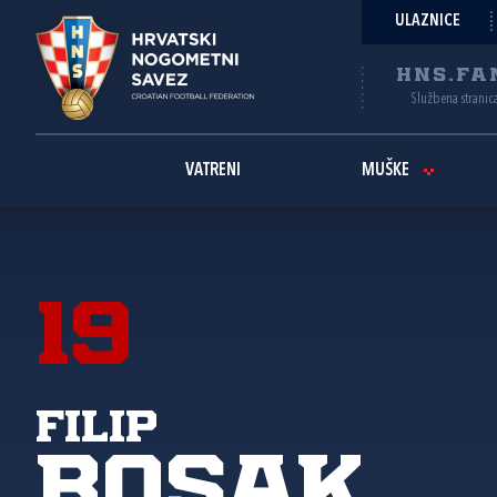
ULAZNICE
HNS.FA
Službena stranic
VATRENI
MUŠKE
19
Filip
Bosak