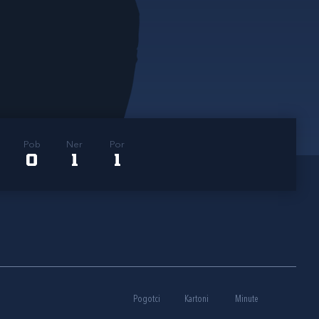
Pob
Ner
Por
0
1
1
Pogotci
Kartoni
Minute