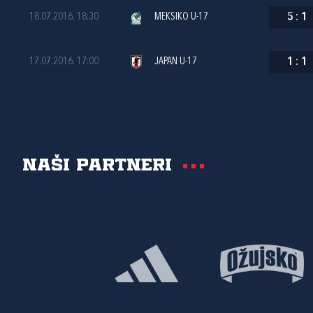
18.07.2016. 18:30
MEKSIKO U-17
5
:
1
17.07.2016. 17:00
JAPAN U-17
1
:
1
Naši partneri