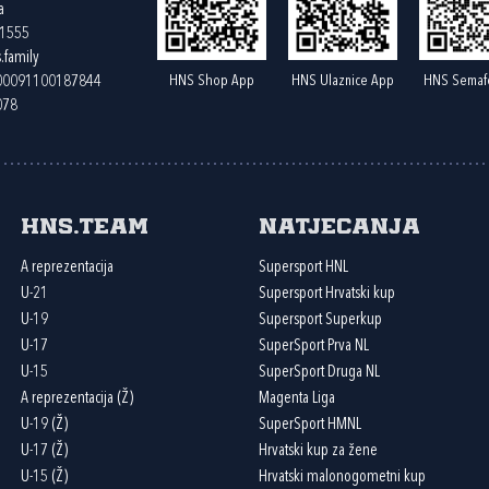
a
61555
.family
HNS Shop App
HNS Ulaznice App
HNS Semaf
400091100187844
078
HNS.team
Natjecanja
A reprezentacija
Supersport HNL
U-21
Supersport Hrvatski kup
U-19
Supersport Superkup
U-17
SuperSport Prva NL
U-15
SuperSport Druga NL
A reprezentacija (Ž)
Magenta Liga
U-19 (Ž)
SuperSport HMNL
U-17 (Ž)
Hrvatski kup za žene
U-15 (Ž)
Hrvatski malonogometni kup