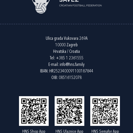
Ulica grada Vukovara 269A
10000 Zagreb
Hrvatska / Croatia
Tel:
+385 1 2361555
E-mail:
info@hns.family
IBAN: HR2523400091100187844
OIB: 08516152078
HNS Shop App
HNS Ulaznice App
HNS Semafor App