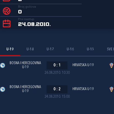
Broj golova
0
Prvi nastup
24.08.2010.
U-19
U-18
U-17
U-16
U-15
SVE 
BOSNA I HERCEGOVINA
0
:
1
HRVATSKA U-19
U-19
26.08.2010. 10:30
BOSNA I HERCEGOVINA
0
:
2
HRVATSKA U-19
U-19
24.08.2010. 15:00