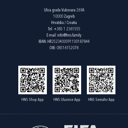
Ulica grada Vukovara 269A
10000 Zagreb
Hrvatska / Croatia
Tel:
+385 1 2361555
E-mail:
info@hns.family
IBAN: HR2523400091100187844
OIB: 08516152078
HNS Shop App
HNS Ulaznice App
HNS Semafor App