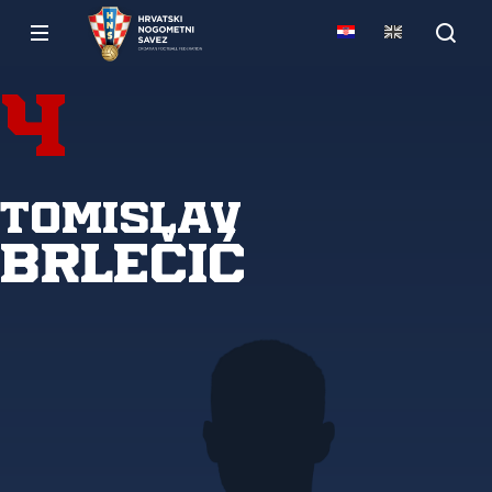
4
Tomislav
Brlečić