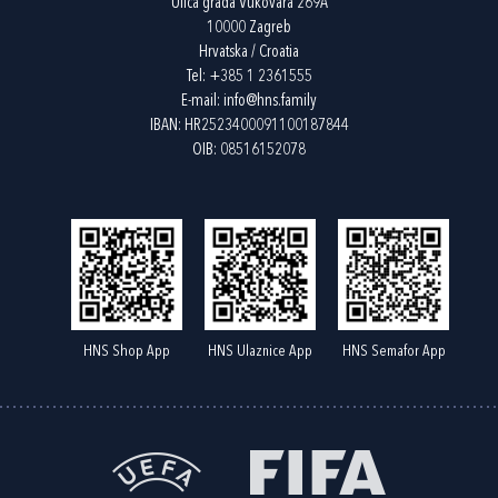
Ulica grada Vukovara 269A
10000 Zagreb
Hrvatska / Croatia
Tel:
+385 1 2361555
E-mail:
info@hns.family
IBAN: HR2523400091100187844
OIB: 08516152078
HNS Shop App
HNS Ulaznice App
HNS Semafor App