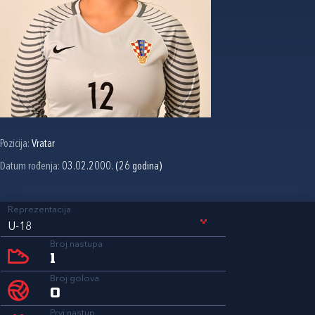
Pozicija:
Vratar
Datum rođenja:
03.02.2000. (26 godina)
Reprezentacija
U-18
Broj nastupa
1
Broj golova
0
Prvi nastup