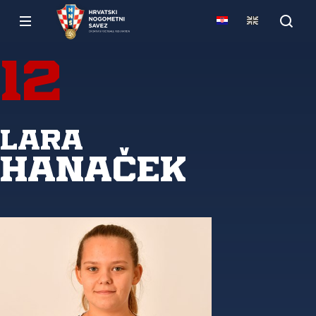
12
Lara
Hanaček