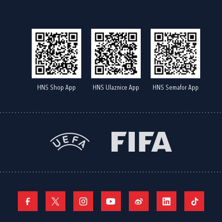
HNS Shop App
HNS Ulaznice App
HNS Semafor App