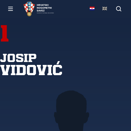
1
Josip
Vidović