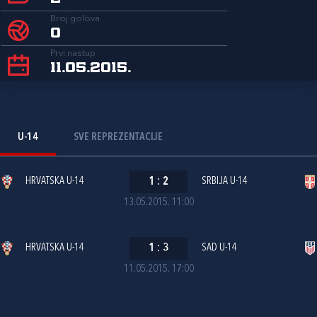
Broj golova
0
Prvi nastup
11.05.2015.
U-14
SVE REPREZENTACIJE
HRVATSKA U-14
1
:
2
SRBIJA U-14
13.05.2015. 11:00
HRVATSKA U-14
1
:
3
SAD U-14
11.05.2015. 17:00