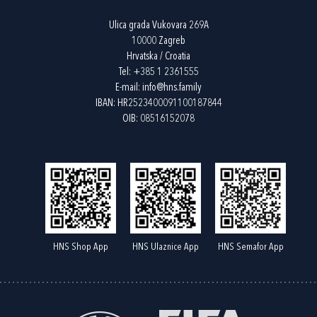
Ulica grada Vukovara 269A
10000 Zagreb
Hrvatska / Croatia
Tel:
+385 1 2361555
E-mail:
info@hns.family
IBAN: HR2523400091100187844
OIB: 08516152078
HNS Shop App
HNS Ulaznice App
HNS Semafor App