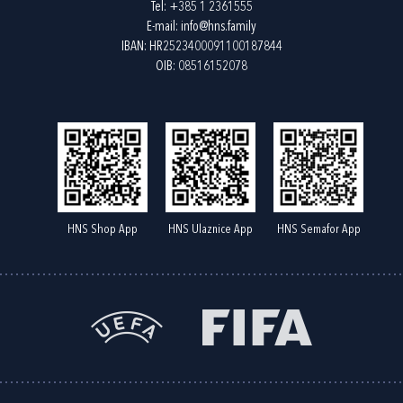
Tel:
+385 1 2361555
E-mail:
info@hns.family
IBAN: HR2523400091100187844
OIB: 08516152078
HNS Shop App
HNS Ulaznice App
HNS Semafor App