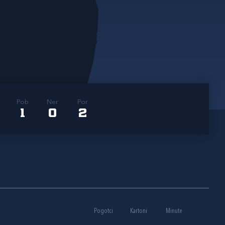
Pob
Ner
Por
1
0
2
Pogotci
Kartoni
Minute