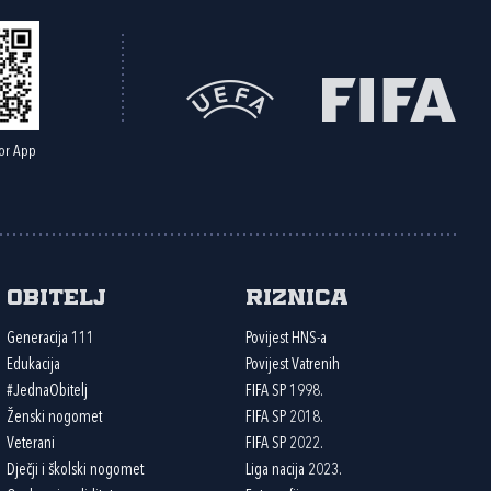
or App
Obitelj
Riznica
Generacija 111
Povijest HNS-a
Edukacija
Povijest Vatrenih
#JednaObitelj
FIFA SP 1998.
Ženski nogomet
FIFA SP 2018.
Veterani
FIFA SP 2022.
Dječji i školski nogomet
Liga nacija 2023.