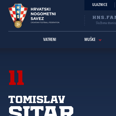
ULAZNICE
HNS.FA
Službena stranic
VATRENI
MUŠKE
11
Tomislav
Sitar