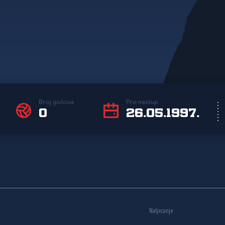
Broj golova
Prvi nastup
0
26.05.1997.
Natjecanje