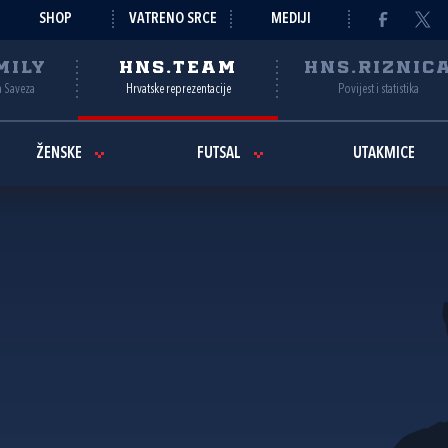
SHOP
VATRENO SRCE
MEDIJI
MILY
HNS.TEAM
HNS.RIZNIC
a Saveza
Hrvatske reprezentacije
Povijest i statistika
ŽENSKE
FUTSAL
UTAKMICE