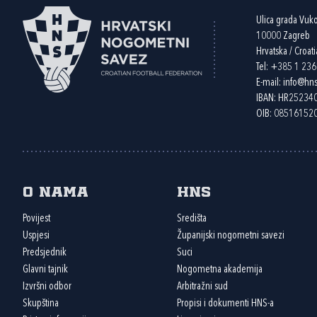
Ulica grada Vuk
10000 Zagreb
Hrvatska / Croati
Tel:
+385 1 23
E-mail:
info@hns
IBAN: HR2523
OIB: 08516152
O nama
HNS
Povijest
Središta
Uspjesi
Županijski nogometni savezi
Predsjednik
Suci
Glavni tajnik
Nogometna akademija
Izvršni odbor
Arbitražni sud
Skupština
Propisi i dokumenti HNS-a