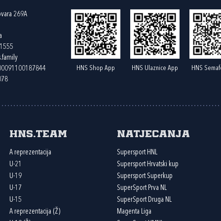
ovara 269A
a
61555
.family
HNS Shop App
HNS Ulaznice App
HNS Semaf
400091100187844
078
HNS.team
Natjecanja
A reprezentacija
Supersport HNL
U-21
Supersport Hrvatski kup
U-19
Supersport Superkup
U-17
SuperSport Prva NL
U-15
SuperSport Druga NL
A reprezentacija (Ž)
Magenta Liga