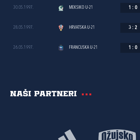
30.05.1997.
MEKSIKO U-21
1
:
0
28.05.1997.
HRVATSKA U-21
3
:
2
26.05.1997.
FRANCUSKA U-21
1
:
0
Naši partneri