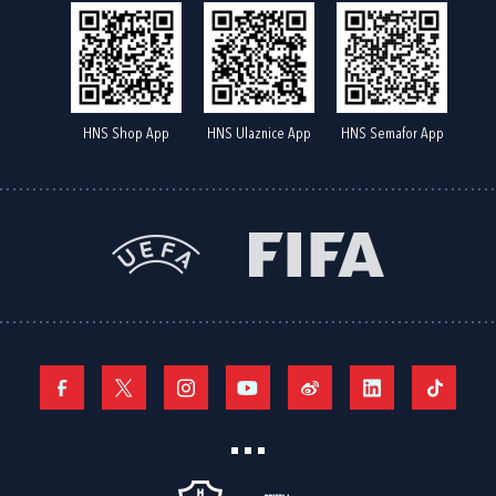
HNS Shop App
HNS Ulaznice App
HNS Semafor App