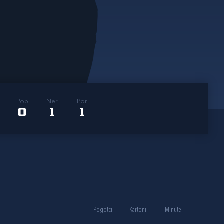
Pob
Ner
Por
0
1
1
Pogotci
Kartoni
Minute