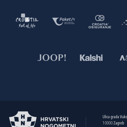
Ulica grada Vuk
10000 Zagreb