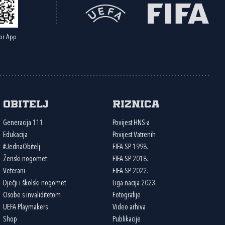
or App
Obitelj
Riznica
Generacija 111
Povijest HNS-a
Edukacija
Povijest Vatrenih
#JednaObitelj
FIFA SP 1998.
Ženski nogomet
FIFA SP 2018.
Veterani
FIFA SP 2022.
Dječji i školski nogomet
Liga nacija 2023.
Osobe s invaliditetom
Fotografije
UEFA Playmakers
Video arhiva
Shop
Publikacije