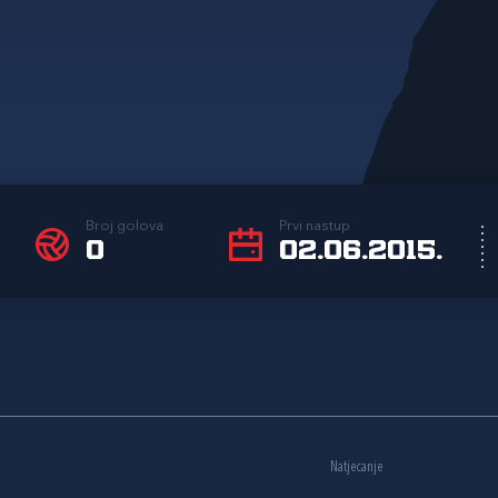
Broj golova
Prvi nastup
0
02.06.2015.
Natjecanje