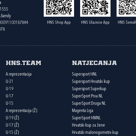
a
61555
.family
HNS Shop App
HNS Ulaznice App
HNS Semaf
400091100187844
078
HNS.team
Natjecanja
A reprezentacija
Supersport HNL
U-21
Supersport Hrvatski kup
U-19
Supersport Superkup
U-17
SuperSport Prva NL
U-15
SuperSport Druga NL
A reprezentacija (Ž)
Magenta Liga
U-19 (Ž)
SuperSport HMNL
U-17 (Ž)
Hrvatski kup za žene
U-15 (Ž)
Hrvatski malonogometni kup