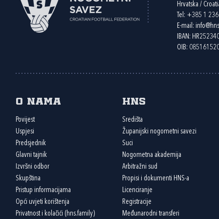
Hrvatska / Croati
Tel:
+385 1 23
E-mail:
info@hns
IBAN: HR2523
OIB: 08516152
O nama
HNS
Povijest
Središta
Uspjesi
Županijski nogometni savezi
Predsjednik
Suci
Glavni tajnik
Nogometna akademija
Izvršni odbor
Arbitražni sud
Skupština
Propisi i dokumenti HNS-a
Pristup informacijama
Licenciranje
Opći uvjeti korištenja
Registracije
Privatnost i kolačići (hns.family)
Međunarodni transferi