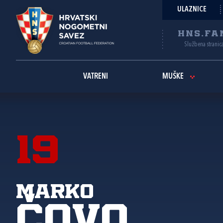
ULAZNICE
HNS.FA
Službena stranic
VATRENI
MUŠKE
19
Marko
Čovo