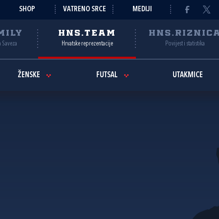
SHOP
VATRENO SRCE
MEDIJI
MILY
HNS.TEAM
HNS.RIZNIC
a Saveza
Hrvatske reprezentacije
Povijest i statistika
ŽENSKE
FUTSAL
UTAKMICE