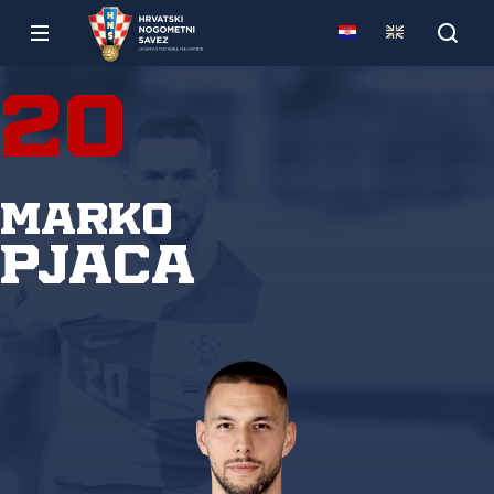
20
Marko
Pjaca