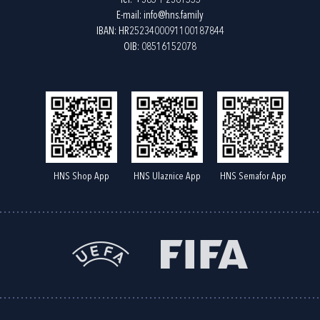
Tel:
+385 1 2361555
E-mail:
info@hns.family
IBAN: HR2523400091100187844
OIB: 08516152078
HNS Shop App
HNS Ulaznice App
HNS Semafor App