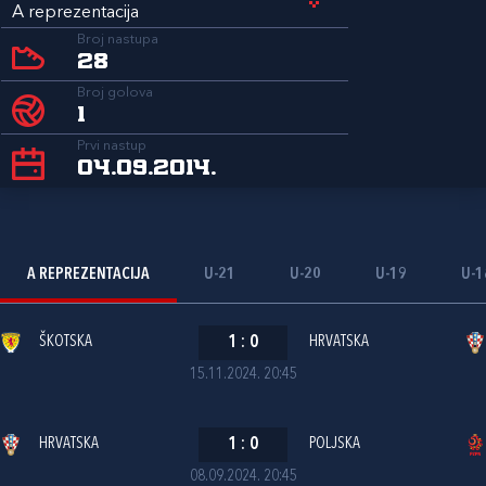
A reprezentacija
Broj nastupa
28
Broj golova
1
Prvi nastup
04.09.2014.
A REPREZENTACIJA
U-21
U-20
U-19
U-1
ŠKOTSKA
1
:
0
HRVATSKA
15.11.2024. 20:45
HRVATSKA
1
:
0
POLJSKA
08.09.2024. 20:45