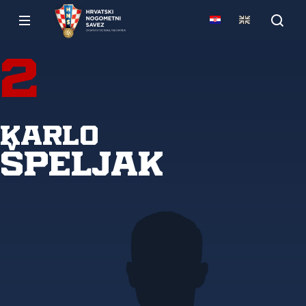
2
Karlo
Špeljak