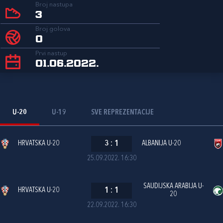
Broj nastupa
3
Broj golova
0
Prvi nastup
01.06.2022.
U-20
U-19
SVE REPREZENTACIJE
HRVATSKA U-20
3
:
1
ALBANIJA U-20
25.09.2022. 16:30
SAUDIJSKA ARABIJA U-
HRVATSKA U-20
1
:
1
20
22.09.2022. 16:30