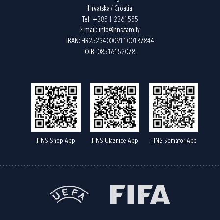
Hrvatska / Croatia
Tel:
+385 1 2361555
E-mail:
info@hns.family
IBAN: HR2523400091100187844
OIB: 08516152078
HNS Shop App
HNS Ulaznice App
HNS Semafor App