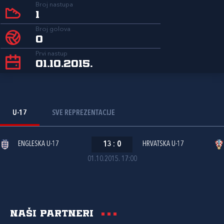
Broj nastupa
1
Broj golova
0
Prvi nastup
01.10.2015.
U-17
SVE REPREZENTACIJE
ENGLESKA U-17
13
:
0
HRVATSKA U-17
01.10.2015. 17:00
Naši partneri