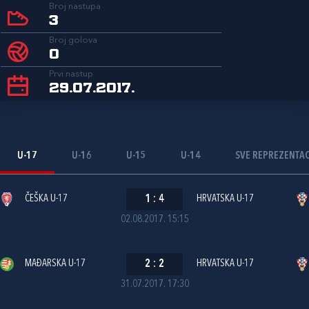
Broj nastupa
3
Broj golova
0
Prvi nastup
29.07.2017.
U-17
U-16
U-15
U-14
SVE REPREZENTAC
ČEŠKA U-17
1
:
4
HRVATSKA U-17
02.08.2017. 15:15
MAĐARSKA U-17
2
:
2
HRVATSKA U-17
31.07.2017. 17:30