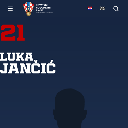
21
Luka
Jančić