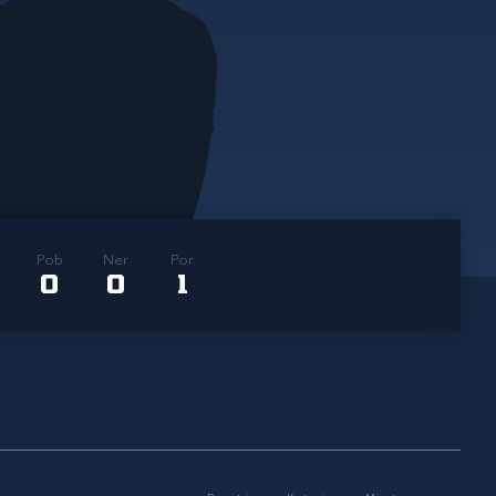
Pob
Ner
Por
0
0
1