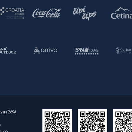
ovara 269A
a
61555