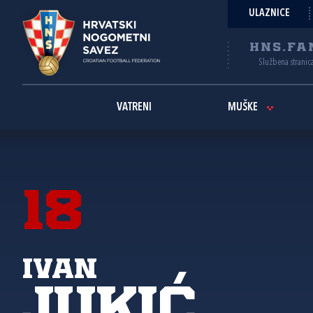
ULAZNICE
HNS.FA
Službena stranic
VATRENI
MUŠKE
18
Ivan
Jukić