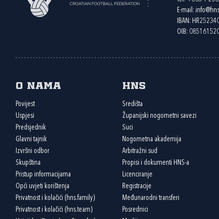
E-mail:
info@hns
IBAN: HR2523
OIB: 08516152
O nama
HNS
Povijest
Središta
Uspjesi
Županijski nogometni savezi
Predsjednik
Suci
Glavni tajnik
Nogometna akademija
Izvršni odbor
Arbitražni sud
Skupština
Propisi i dokumenti HNS-a
Pristup informacijama
Licenciranje
Opći uvjeti korištenja
Registracije
Privatnost i kolačići (hns.family)
Međunarodni transferi
Privatnost i kolačići (hns.team)
Posrednici