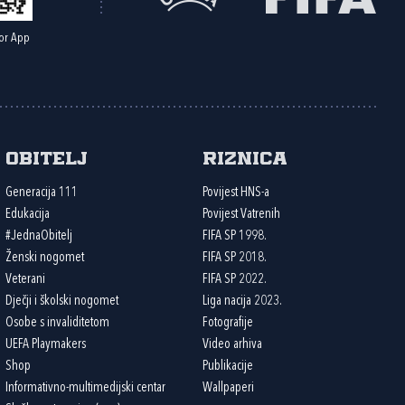
or App
Obitelj
Riznica
Generacija 111
Povijest HNS-a
Edukacija
Povijest Vatrenih
#JednaObitelj
FIFA SP 1998.
Ženski nogomet
FIFA SP 2018.
Veterani
FIFA SP 2022.
Dječji i školski nogomet
Liga nacija 2023.
Osobe s invaliditetom
Fotografije
UEFA Playmakers
Video arhiva
Shop
Publikacije
Informativno-multimedijski centar
Wallpaperi