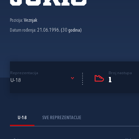
Pozicija:
Veznjak
Datum rođenja:
21.06.1996. (30 godina)
Reprezentacija
Broj nastupa
1
U-18
U-18
SVE REPREZENTACIJE