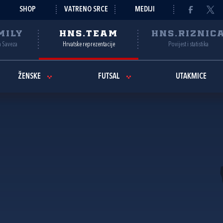
SHOP
VATRENO SRCE
MEDIJI
MILY
HNS.TEAM
HNS.RIZNIC
a Saveza
Hrvatske reprezentacije
Povijest i statistika
ŽENSKE
FUTSAL
UTAKMICE