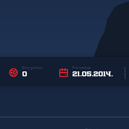
Broj golova
Prvi nastup
0
21.05.2014.