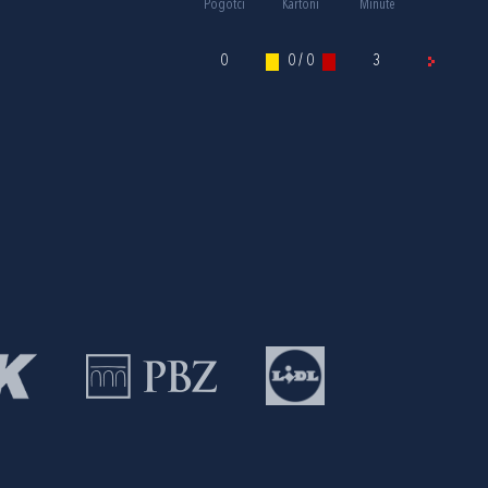
Pogotci
Kartoni
Minute
0
0 / 0
3