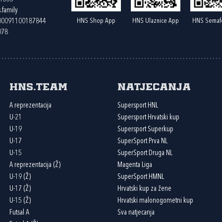
.family
HNS Shop App
HNS Ulaznice App
HNS Semaf
400091100187844
078
HNS.team
Natjecanja
A reprezentacija
Supersport HNL
U-21
Supersport Hrvatski kup
U-19
Supersport Superkup
U-17
SuperSport Prva NL
U-15
SuperSport Druga NL
A reprezentacija (Ž)
Magenta Liga
U-19 (Ž)
SuperSport HMNL
U-17 (Ž)
Hrvatski kup za žene
U-15 (Ž)
Hrvatski malonogometni kup
Futsal A
Sva natjecanja