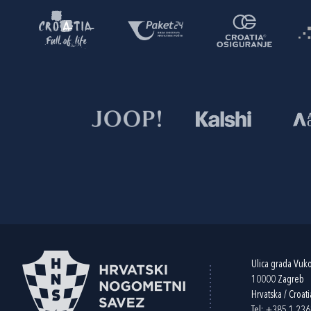
Ulica grada Vuk
10000 Zagreb
Hrvatska / Croati
Tel:
+385 1 23