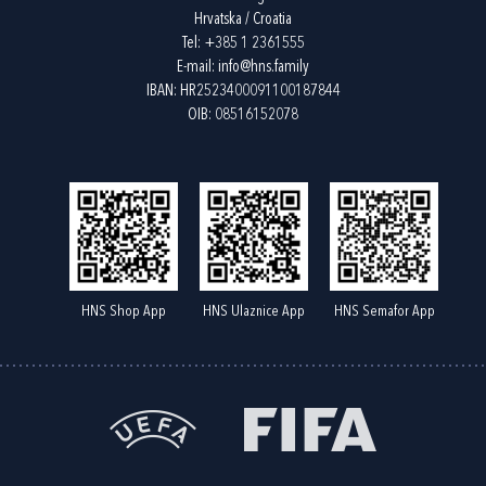
Hrvatska / Croatia
Tel:
+385 1 2361555
E-mail:
info@hns.family
IBAN: HR2523400091100187844
OIB: 08516152078
HNS Shop App
HNS Ulaznice App
HNS Semafor App