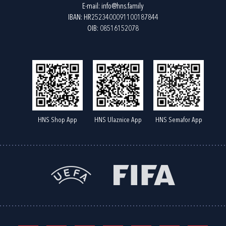
E-mail:
info@hns.family
IBAN: HR2523400091100187844
OIB: 08516152078
HNS Shop App
HNS Ulaznice App
HNS Semafor App