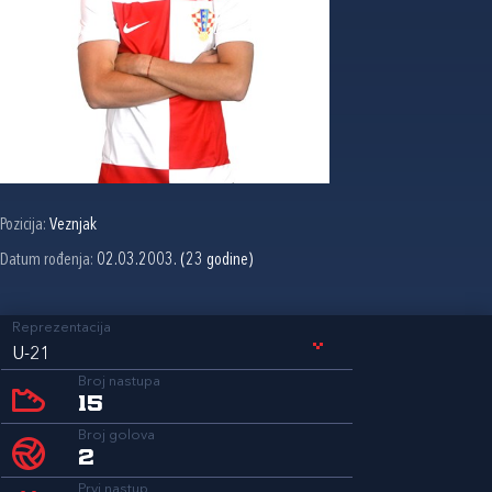
Pozicija:
Veznjak
Datum rođenja:
02.03.2003. (23 godine)
Reprezentacija
U-21
Broj nastupa
15
Broj golova
2
Prvi nastup