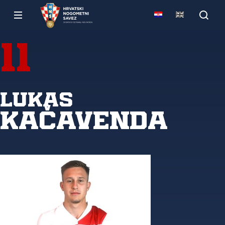
11
Lukas
Kačavenda