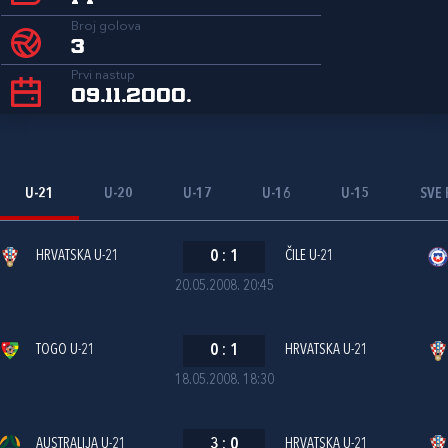
Broj golova
3
Prvi nastup
09.11.2000.
U-21
U-20
U-17
U-16
U-15
SVE 
HRVATSKA U-21
0
:
1
ČILE U-21
20.05.2008. 20:45
TOGO U-21
0
:
1
HRVATSKA U-21
18.05.2008. 18:30
AUSTRALIJA U-21
3
:
0
HRVATSKA U-21