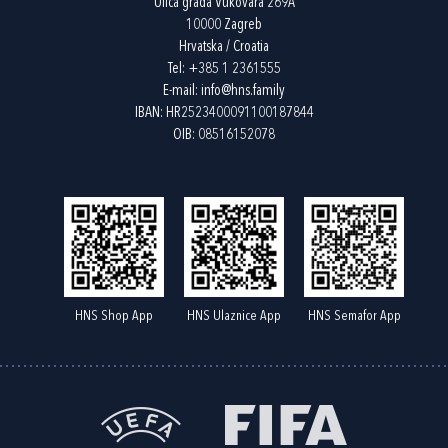
Ulica grada Vukovara 269A
10000 Zagreb
Hrvatska / Croatia
Tel:
+385 1 2361555
E-mail:
info@hns.family
IBAN: HR2523400091100187844
OIB: 08516152078
HNS Shop App
HNS Ulaznice App
HNS Semafor App