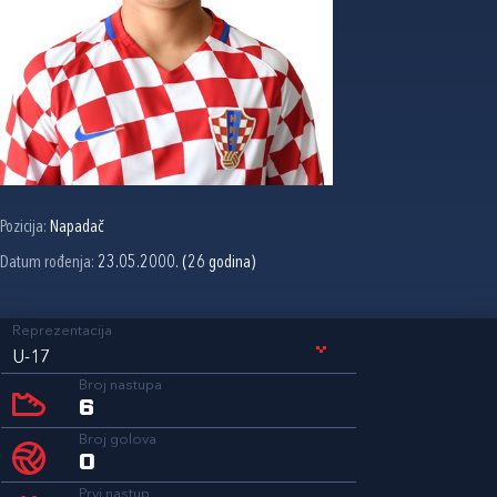
Pozicija:
Napadač
Datum rođenja:
23.05.2000. (26 godina)
Reprezentacija
U-17
Broj nastupa
6
Broj golova
0
Prvi nastup