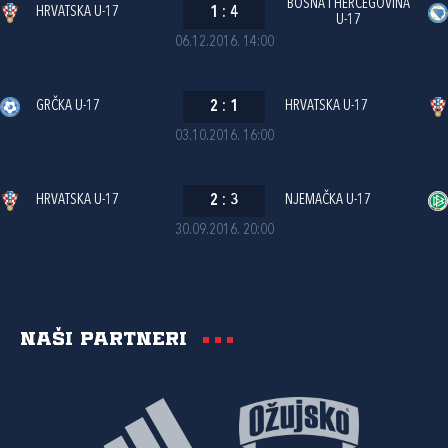
BOSNA I HERCEGOVINA
HRVATSKA U-17
1
:
4
U-17
06.12.2016. 14:00
GRČKA U-17
2
:
1
HRVATSKA U-17
03.10.2016. 16:00
HRVATSKA U-17
2
:
3
NJEMAČKA U-17
30.09.2016. 20:00
Naši partneri