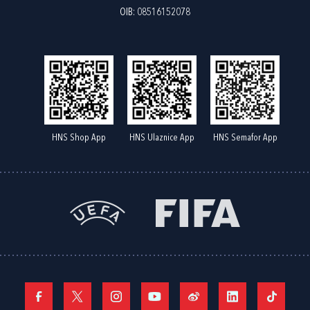
OIB: 08516152078
HNS Shop App
HNS Ulaznice App
HNS Semafor App