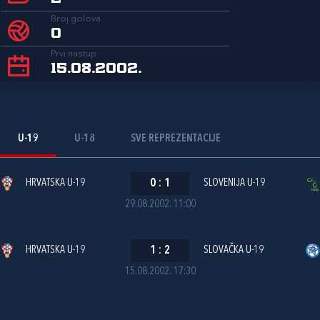
Broj golova
0
Prvi nastup
15.08.2002.
U-19
U-18
SVE REPREZENTACIJE
HRVATSKA U-19
0
:
1
SLOVENIJA U-19
29.08.2002. 11:00
HRVATSKA U-19
1
:
2
SLOVAČKA U-19
15.08.2002. 17:30