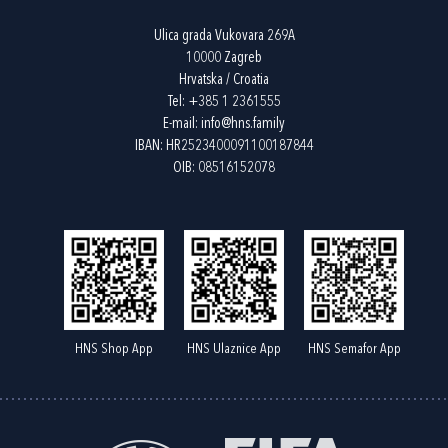
Ulica grada Vukovara 269A
10000 Zagreb
Hrvatska / Croatia
Tel:
+385 1 2361555
E-mail:
info@hns.family
IBAN: HR2523400091100187844
OIB: 08516152078
HNS Shop App
HNS Ulaznice App
HNS Semafor App