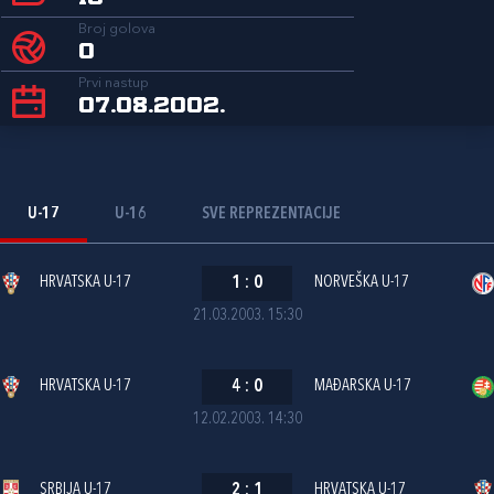
Broj golova
0
Prvi nastup
07.08.2002.
U-17
U-16
SVE REPREZENTACIJE
HRVATSKA U-17
1
:
0
NORVEŠKA U-17
21.03.2003. 15:30
HRVATSKA U-17
4
:
0
MAĐARSKA U-17
12.02.2003. 14:30
SRBIJA U-17
2
:
1
HRVATSKA U-17