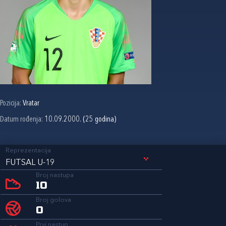
Pozicija:
Vratar
Datum rođenja:
10.09.2000. (25 godina)
Reprezentacija
FUTSAL U-19
Broj nastupa
10
Broj golova
0
Prvi nastup