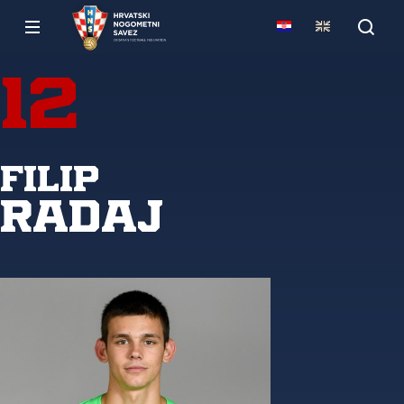
12
Filip
Radaj