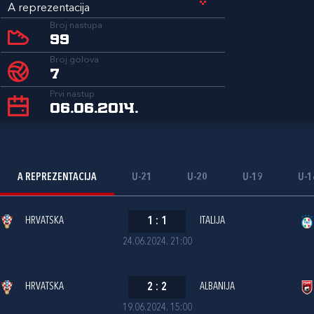
A reprezentacija
Broj nastupa
99
Broj golova
7
Prvi nastup
06.06.2014.
A REPREZENTACIJA
U-21
U-20
U-19
U-1
HRVATSKA
1
:
1
ITALIJA
24.06.2024. 21:00
HRVATSKA
2
:
2
ALBANIJA
19.06.2024. 15:00