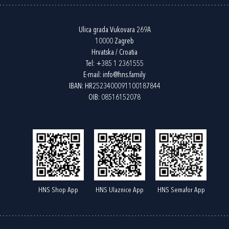
Ulica grada Vukovara 269A
10000 Zagreb
Hrvatska / Croatia
Tel:
+385 1 2361555
E-mail:
info@hns.family
IBAN: HR2523400091100187844
OIB: 08516152078
HNS Shop App
HNS Ulaznice App
HNS Semafor App