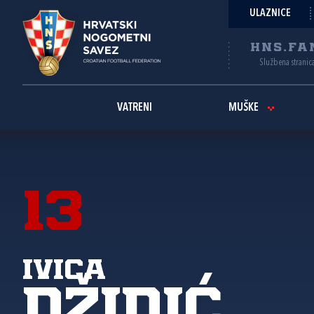
ULAZNICE
HNS.FA
Službena stranic
VATRENI
MUŠKE
13
Ivica
Džidić