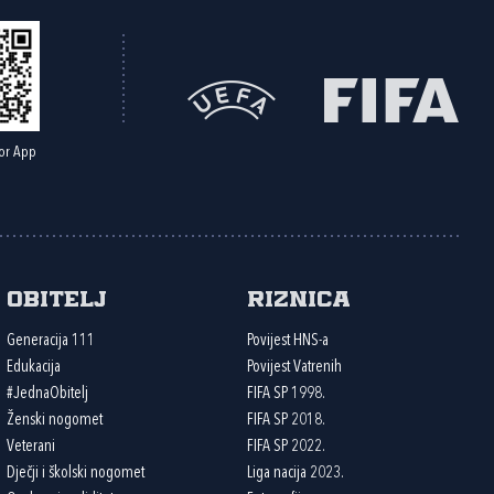
or App
Obitelj
Riznica
Generacija 111
Povijest HNS-a
Edukacija
Povijest Vatrenih
#JednaObitelj
FIFA SP 1998.
Ženski nogomet
FIFA SP 2018.
Veterani
FIFA SP 2022.
Dječji i školski nogomet
Liga nacija 2023.