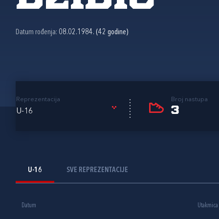
Datum rođenja:
08.02.1984. (42 godine)
Reprezentacija
Broj nastupa
3
U-16
U-16
SVE REPREZENTACIJE
Datum
Utakmica