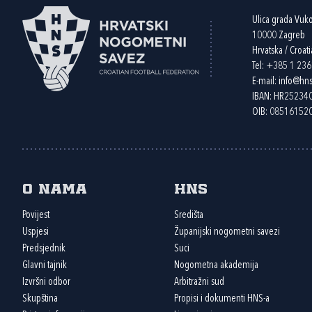
Ulica grada Vuk
10000 Zagreb
Hrvatska / Croati
Tel:
+385 1 23
E-mail:
info@hns
IBAN: HR2523
OIB: 08516152
O nama
HNS
Povijest
Središta
Uspjesi
Županijski nogometni savezi
Predsjednik
Suci
Glavni tajnik
Nogometna akademija
Izvršni odbor
Arbitražni sud
Skupština
Propisi i dokumenti HNS-a