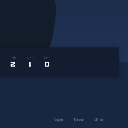
Pob
Ner
Por
2
1
0
Pogotci
Kartoni
Minute