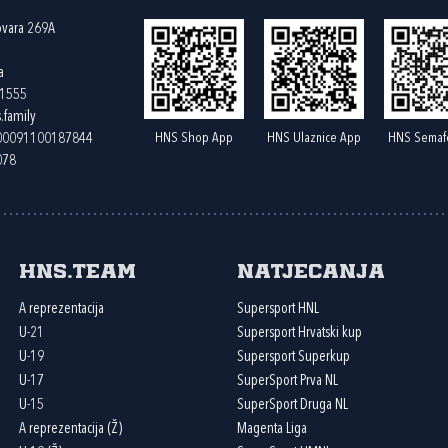
ovara 269A
a
61555
.family
HNS Shop App
HNS Ulaznice App
HNS Semaf
400091100187844
078
HNS.team
Natjecanja
A reprezentacija
Supersport HNL
U-21
Supersport Hrvatski kup
U-19
Supersport Superkup
U-17
SuperSport Prva NL
U-15
SuperSport Druga NL
A reprezentacija (Ž)
Magenta Liga