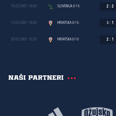
15.03.2001. 16:00
SLOVENIJA U-16
2
:
2
13.03.2001. 16:00
HRVATSKA U-16
3
:
1
20.02.2001. 15:30
HRVATSKA U-16
2
:
1
Naši partneri