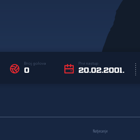
Broj golova
Prvi nastup
0
20.02.2001.
Natjecanje