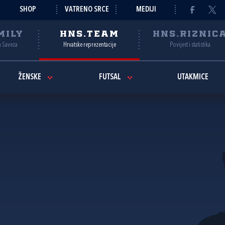
SHOP
VATRENO SRCE
MEDIJI
MILY
HNS.TEAM
HNS.RIZNIC
a Saveza
Hrvatske reprezentacije
Povijest i statistika
ŽENSKE
FUTSAL
UTAKMICE