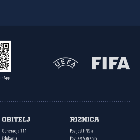
or App
Obitelj
Riznica
Generacija 111
Povijest HNS-a
Edukacija
Povijest Vatrenih