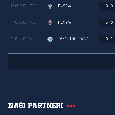
25.05.2003. 17:00
HRVATSKA
0
:
0
14.05.2003. 17:00
HRVATSKA
5
:
0
19.04.2003. 16:00
BOSNA I HERCEGOVINA
0
:
1
Naši partneri