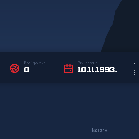
Broj golova
Prvi nastup
0
10.11.1993.
Natjecanje