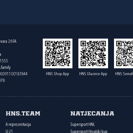
ovara 269A
a
61555
.family
HNS Shop App
HNS Ulaznice App
HNS Semaf
400091100187844
078
HNS.team
Natjecanja
A reprezentacija
Supersport HNL
U-21
Supersport Hrvatski kup