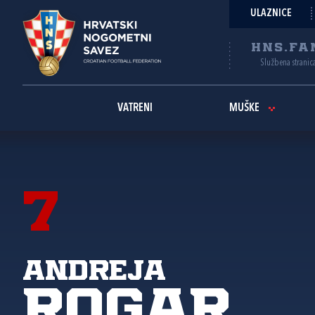
ULAZNICE
HNS.FA
Službena stranic
VATRENI
MUŠKE
7
Andreja
Rogar