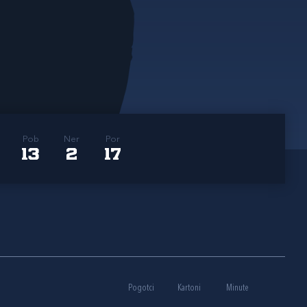
Pob
Ner
Por
13
2
17
Pogotci
Kartoni
Minute