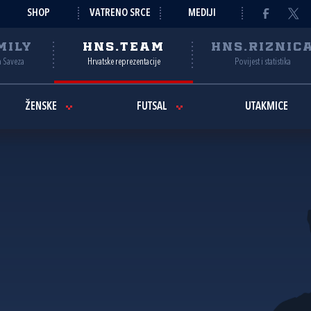
SHOP
VATRENO SRCE
MEDIJI
MILY
HNS.TEAM
HNS.RIZNIC
a Saveza
Hrvatske reprezentacije
Povijest i statistika
ŽENSKE
FUTSAL
UTAKMICE