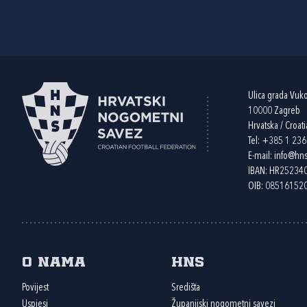
Ulica grada Vuk
10000 Zagreb
Hrvatska / Croati
Tel:
+385 1 23
E-mail:
info@hns
IBAN: HR2523
OIB: 08516152
O nama
HNS
Povijest
Središta
Uspjesi
Županijski nogometni savezi