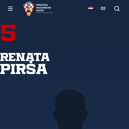
5
Renata
Pirša