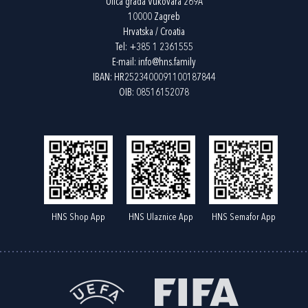
Ulica grada Vukovara 269A
10000 Zagreb
Hrvatska / Croatia
Tel:
+385 1 2361555
E-mail:
info@hns.family
IBAN: HR2523400091100187844
OIB: 08516152078
HNS Shop App
HNS Ulaznice App
HNS Semafor App