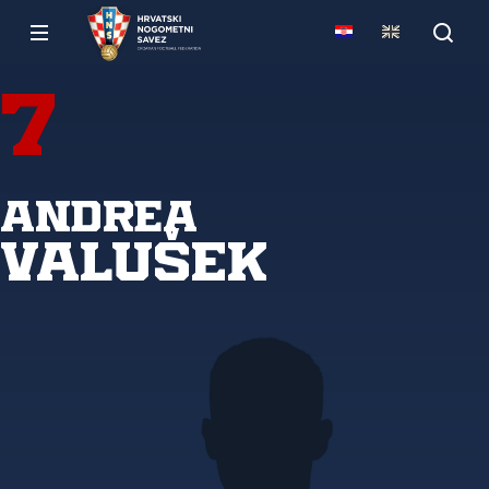
7
Andrea
Valušek