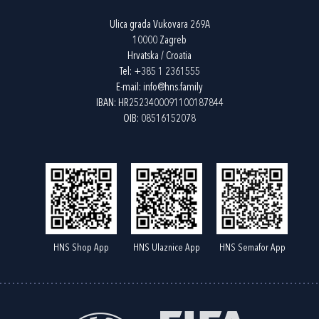
Ulica grada Vukovara 269A
10000 Zagreb
Hrvatska / Croatia
Tel:
+385 1 2361555
E-mail:
info@hns.family
IBAN: HR2523400091100187844
OIB: 08516152078
HNS Shop App
HNS Ulaznice App
HNS Semafor App