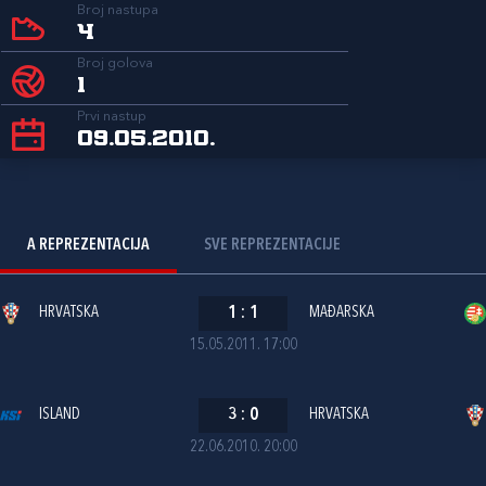
Broj nastupa
4
Broj golova
1
Prvi nastup
09.05.2010.
A REPREZENTACIJA
SVE REPREZENTACIJE
HRVATSKA
1
:
1
MAĐARSKA
15.05.2011. 17:00
ISLAND
3
:
0
HRVATSKA
22.06.2010. 20:00