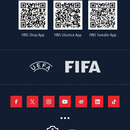
HNS Shop App
HNS Ulaznice App
HNS Semafor App