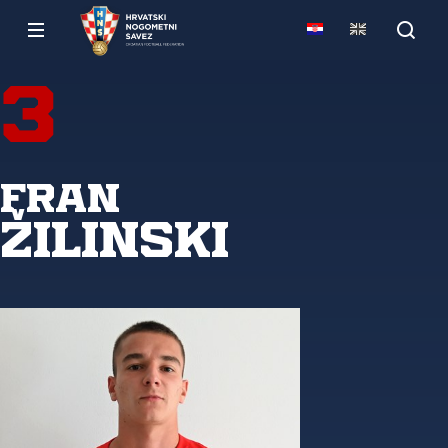
3
Fran
Žilinski