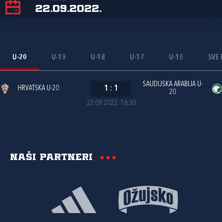
22.09.2022.
U-20
U-19
U-18
U-17
U-16
SVE 
SAUDIJSKA ARABIJA U-
HRVATSKA U-20
1
:
1
20
22.09.2022. 16:30
Naši partneri