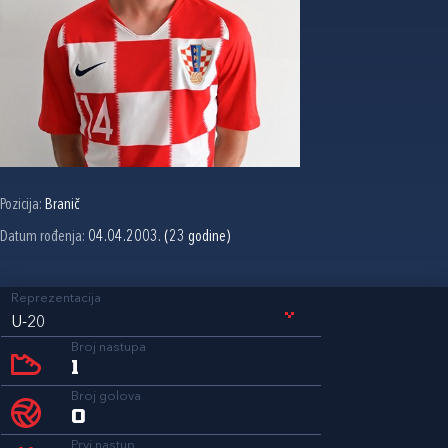
Pozicija:
Branič
Datum rođenja:
04.04.2003. (23 godine)
Reprezentacija
U-20
Broj nastupa
1
Broj golova
0
Prvi nastup