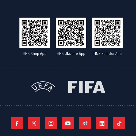
HNS Shop App
HNS Ulaznice App
HNS Semafor App