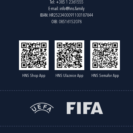
Tel:
+385 1 2361555
E-mail:
info@hns.family
IBAN: HR2523400091100187844
OIB: 08516152078
HNS Shop App
HNS Ulaznice App
HNS Semafor App