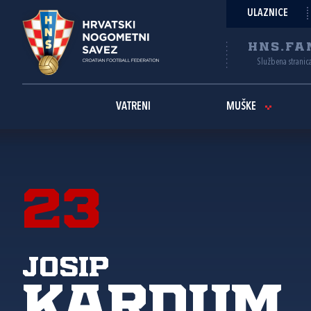
ULAZNICE
HNS.FA
Službena stranic
VATRENI
MUŠKE
23
Josip
Kardum