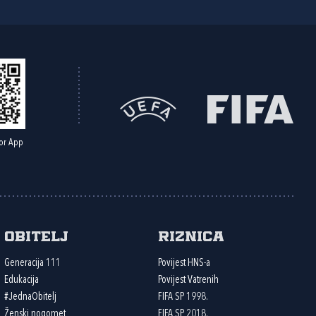
or App
Obitelj
Riznica
Generacija 111
Povijest HNS-a
Edukacija
Povijest Vatrenih
#JednaObitelj
FIFA SP 1998.
Ženski nogomet
FIFA SP 2018.