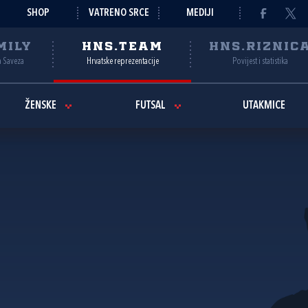
SHOP
VATRENO SRCE
MEDIJI
MILY
HNS.TEAM
HNS.RIZNIC
a Saveza
Hrvatske reprezentacije
Povijest i statistika
ŽENSKE
FUTSAL
UTAKMICE