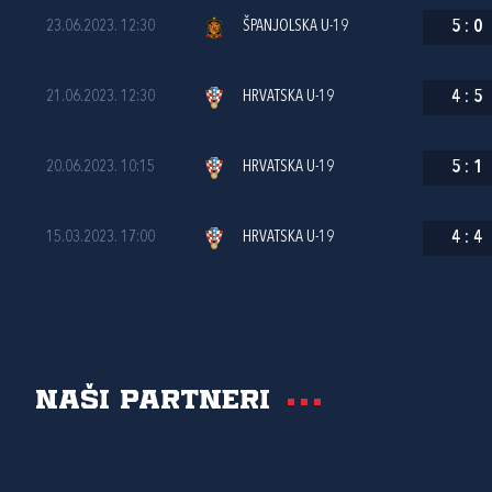
23.06.2023. 12:30
ŠPANJOLSKA U-19
5
:
0
21.06.2023. 12:30
HRVATSKA U-19
4
:
5
20.06.2023. 10:15
HRVATSKA U-19
5
:
1
15.03.2023. 17:00
HRVATSKA U-19
4
:
4
Naši partneri