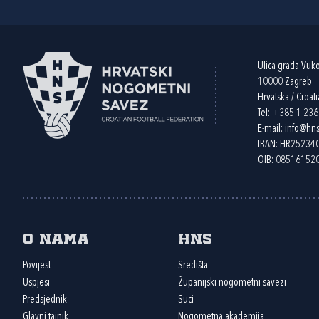
Ulica grada Vuk
10000 Zagreb
Hrvatska / Croati
Tel:
+385 1 23
E-mail:
info@hns
IBAN: HR2523
OIB: 08516152
O nama
HNS
Povijest
Središta
Uspjesi
Županijski nogometni savezi
Predsjednik
Suci
Glavni tajnik
Nogometna akademija