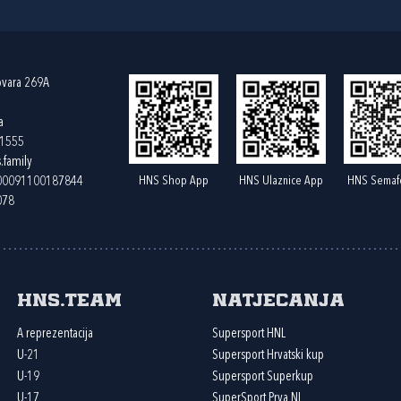
ovara 269A
a
61555
.family
HNS Shop App
HNS Ulaznice App
HNS Semaf
400091100187844
078
HNS.team
Natjecanja
A reprezentacija
Supersport HNL
U-21
Supersport Hrvatski kup
U-19
Supersport Superkup
U-17
SuperSport Prva NL