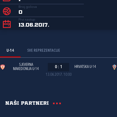
Broj golova
0
Prvi nastup
13.06.2017.
U-14
SVE REPREZENTACIJE
SJEVERNA
0
:
1
HRVATSKA U-14
MAKEDONIJA U-14
13.06.2017. 10:00
Naši partneri