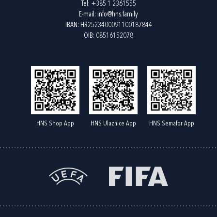
Tel:
+385 1 2361555
E-mail:
info@hns.family
IBAN: HR2523400091100187844
OIB: 08516152078
HNS Shop App
HNS Ulaznice App
HNS Semafor App