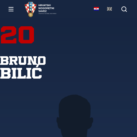
20
Bruno
Bilić