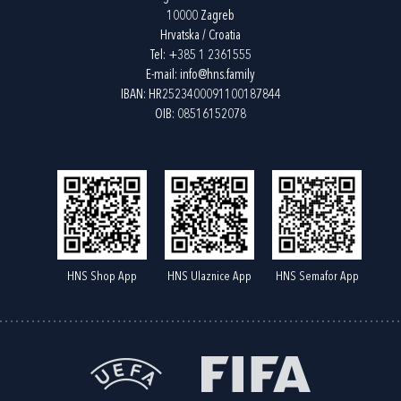
10000 Zagreb
Hrvatska / Croatia
Tel:
+385 1 2361555
E-mail:
info@hns.family
IBAN: HR2523400091100187844
OIB: 08516152078
HNS Shop App
HNS Ulaznice App
HNS Semafor App