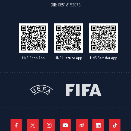
OIB: 08516152078
HNS Shop App
HNS Ulaznice App
HNS Semafor App