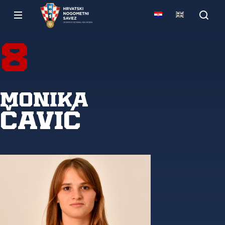
8
Monika
Čavić