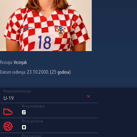
Pozicija:
Veznjak
Datum rođenja:
23.10.2000. (25 godina)
Reprezentacija
U-19
Broj nastupa
6
Broj golova
0
Prvi nastup