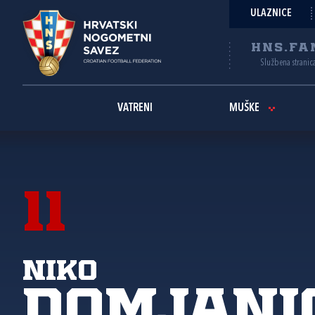
ULAZNICE
HNS.FA
Službena stranic
VATRENI
MUŠKE
11
Niko
Domjani