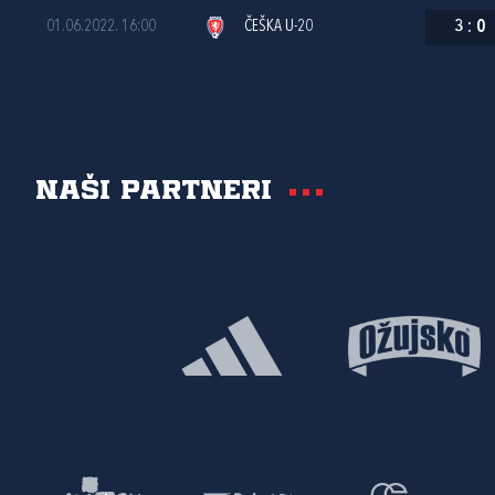
01.06.2022. 16:00
ČEŠKA U-20
3
:
0
Naši partneri