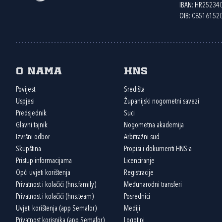
IBAN: HR2523
OIB: 08516152
O nama
HNS
Povijest
Središta
Uspjesi
Županijski nogometni savezi
Predsjednik
Suci
Glavni tajnik
Nogometna akademija
Izvršni odbor
Arbitražni sud
Skupština
Propisi i dokumenti HNS-a
Pristup informacijama
Licenciranje
Opći uvjeti korištenja
Registracije
Privatnost i kolačići (hns.family)
Međunarodni transferi
Privatnost i kolačići (hns.team)
Posrednici
Uvjeti korištenja (app Semafor)
Mediji
Privatnost korisnika (app Semafor)
Logotipi