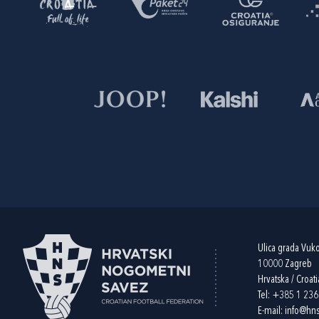
Ulica grada Vuk
10000 Zagreb
Hrvatska / Croati
Tel:
+385 1 23
E-mail:
info@hns