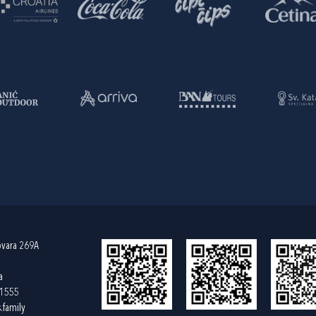
ovara 269A
a
61555
.family