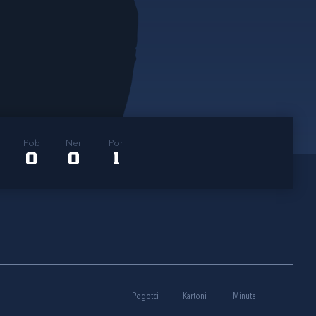
Pob
Ner
Por
0
0
1
Pogotci
Kartoni
Minute