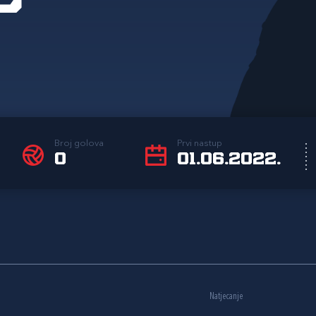
Broj golova
Prvi nastup
0
01.06.2022.
Natjecanje