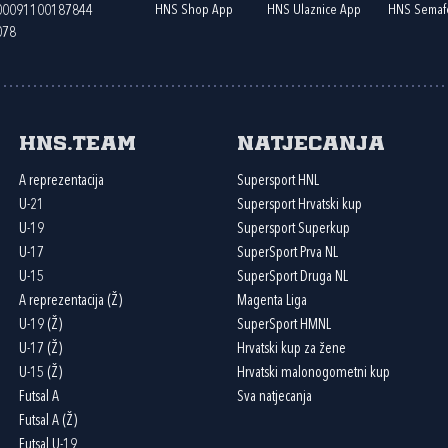
HNS Shop App
HNS Ulaznice App
HNS Semaf
400091100187844
078
HNS.team
Natjecanja
A reprezentacija
Supersport HNL
U-21
Supersport Hrvatski kup
U-19
Supersport Superkup
U-17
SuperSport Prva NL
U-15
SuperSport Druga NL
A reprezentacija (Ž)
Magenta Liga
U-19 (Ž)
SuperSport HMNL
U-17 (Ž)
Hrvatski kup za žene
U-15 (Ž)
Hrvatski malonogometni kup
Futsal A
Sva natjecanja
Futsal A (Ž)
Futsal U-19