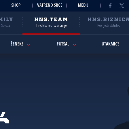
SHOP
VATRENO SRCE
MEDIJI
MILY
HNS.TEAM
HNS.RIZNIC
a Saveza
Hrvatske reprezentacije
Povijest i statistika
ŽENSKE
FUTSAL
UTAKMICE
ć