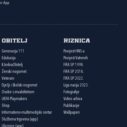
or App
Obitelj
Riznica
Generacija 111
Povijest HNS-a
Edukacija
Povijest Vatrenih
#JednaObitelj
FIFA SP 1998.
Ženski nogomet
FIFA SP 2018.
Veterani
FIFA SP 2022.
Dječji i školski nogomet
Liga nacija 2023.
Osobe s invaliditetom
Fotografije
UEFA Playmakers
Video arhiva
Shop
Publikacije
Informativno-multimedijski centar
Wallpaperi
Službena trgovina (app)
Ulaznice (app)