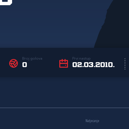
Broj golova
Prvi nastup
0
02.03.2010.
Natjecanje