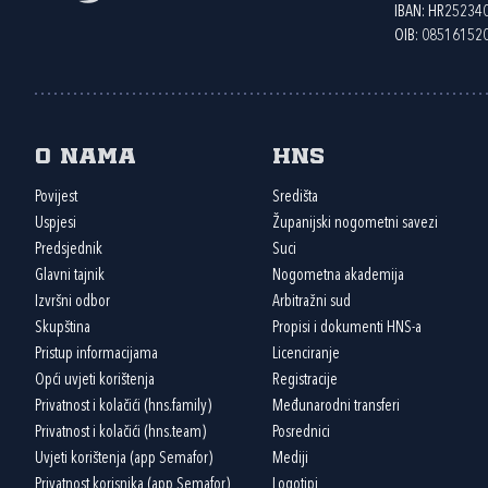
IBAN: HR2523
OIB: 08516152
O nama
HNS
Povijest
Središta
Uspjesi
Županijski nogometni savezi
Predsjednik
Suci
Glavni tajnik
Nogometna akademija
Izvršni odbor
Arbitražni sud
Skupština
Propisi i dokumenti HNS-a
Pristup informacijama
Licenciranje
Opći uvjeti korištenja
Registracije
Privatnost i kolačići (hns.family)
Međunarodni transferi
Privatnost i kolačići (hns.team)
Posrednici
Uvjeti korištenja (app Semafor)
Mediji
Privatnost korisnika (app Semafor)
Logotipi