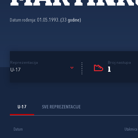
Datum rođenja:
01.05.1993. (33 godine)
Reprezentacija
Broj nastupa
1
U-17
U-17
SVE REPREZENTACIJE
Datum
Utakmica