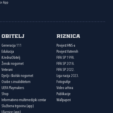
or App
Obitelj
Riznica
Generacija 111
Povijest HNS-a
Edukacija
Povijest Vatrenih
#JednaObitelj
FIFA SP 1998.
Ženski nogomet
FIFA SP 2018.
Veterani
FIFA SP 2022.
Dječji i školski nogomet
Liga nacija 2023.
Osobe s invaliditetom
Fotografije
UEFA Playmakers
Video arhiva
Shop
Publikacije
Informativno-multimedijski centar
Wallpaperi
Službena trgovina (app)
Ulaznice (app)