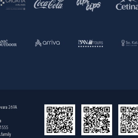
ovara 269A
a
61555
.family