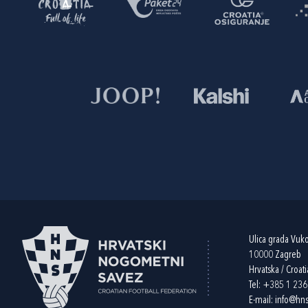
Ulica grada Vuk
10000 Zagreb
Hrvatska / Croati
Tel:
+385 1 23
E-mail:
info@hns