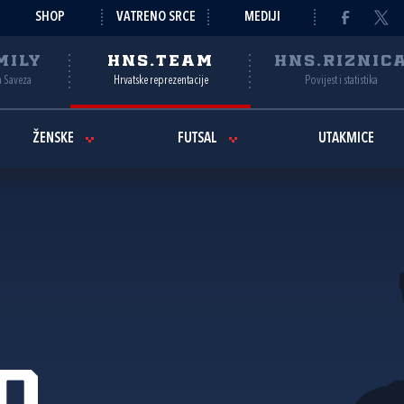
SHOP
VATRENO SRCE
MEDIJI
MILY
HNS.TEAM
HNS.RIZNIC
a Saveza
Hrvatske reprezentacije
Povijest i statistika
ŽENSKE
FUTSAL
UTAKMICE
o