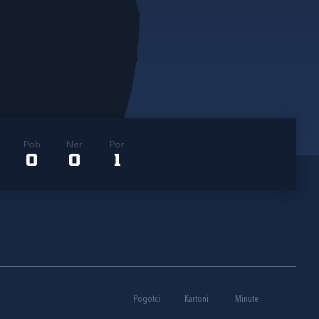
Pob
Ner
Por
0
0
1
Pogotci
Kartoni
Minute