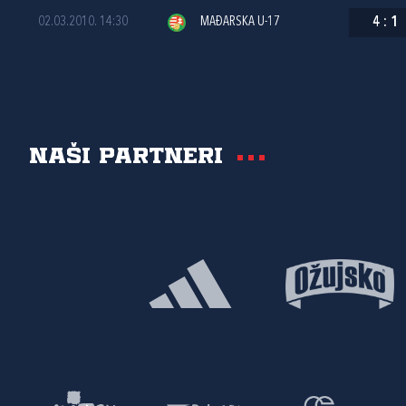
02.03.2010. 14:30
MAĐARSKA U-17
4
:
1
Naši partneri