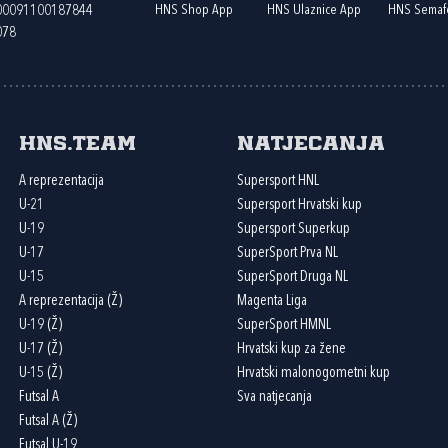
HNS Shop App
HNS Ulaznice App
HNS Semaf
400091100187844
078
HNS.team
Natjecanja
A reprezentacija
Supersport HNL
U-21
Supersport Hrvatski kup
U-19
Supersport Superkup
U-17
SuperSport Prva NL
U-15
SuperSport Druga NL
A reprezentacija (Ž)
Magenta Liga
U-19 (Ž)
SuperSport HMNL
U-17 (Ž)
Hrvatski kup za žene
U-15 (Ž)
Hrvatski malonogometni kup
Futsal A
Sva natjecanja
Futsal A (Ž)
Futsal U-19