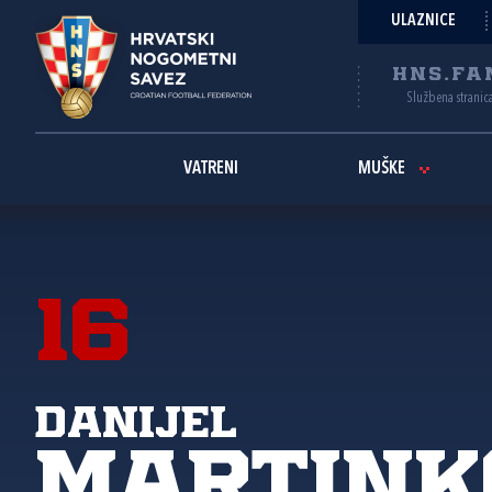
ULAZNICE
HNS.FA
Službena stranic
VATRENI
MUŠKE
16
Danijel
Martink