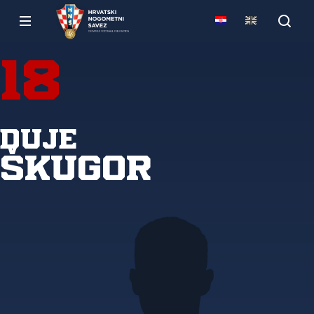
18
Duje
Škugor