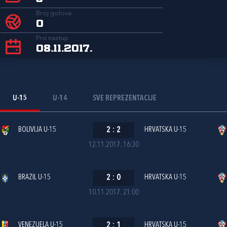
Broj golova
0
Prvi nastup
08.11.2017.
U-15
U-14
SVE REPREZENTACIJE
BOLIVIJA U-15
2
:
2
HRVATSKA U-15
12.11.2017. 16:30
BRAZIL U-15
2
:
0
HRVATSKA U-15
10.11.2017. 21:00
VENEZUELA U-15
2
:
1
HRVATSKA U-15