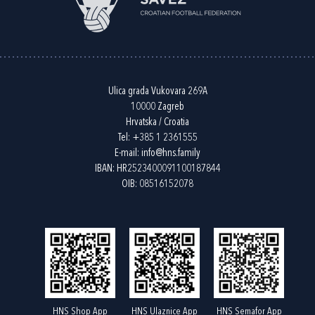
Ulica grada Vukovara 269A
10000 Zagreb
Hrvatska / Croatia
Tel:
+385 1 2361555
E-mail:
info@hns.family
IBAN: HR2523400091100187844
OIB: 08516152078
HNS Shop App
HNS Ulaznice App
HNS Semafor App