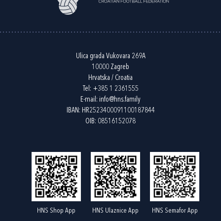
Ulica grada Vukovara 269A
10000 Zagreb
Hrvatska / Croatia
Tel:
+385 1 2361555
E-mail:
info@hns.family
IBAN: HR2523400091100187844
OIB: 08516152078
HNS Shop App
HNS Ulaznice App
HNS Semafor App