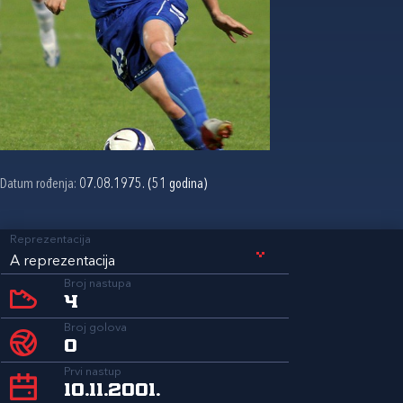
Datum rođenja:
07.08.1975. (51 godina)
Reprezentacija
A reprezentacija
Broj nastupa
4
Broj golova
0
Prvi nastup
10.11.2001.