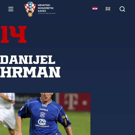
14
Danijel
Hrman