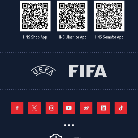
HNS Shop App
HNS Ulaznice App
HNS Semafor App