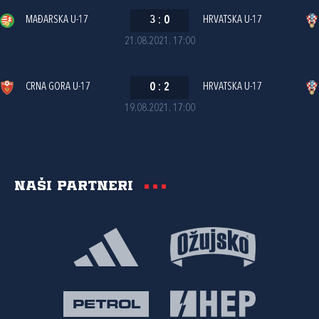
MAĐARSKA U-17
3
:
0
HRVATSKA U-17
21.08.2021. 17:00
CRNA GORA U-17
0
:
2
HRVATSKA U-17
19.08.2021. 17:00
Naši partneri