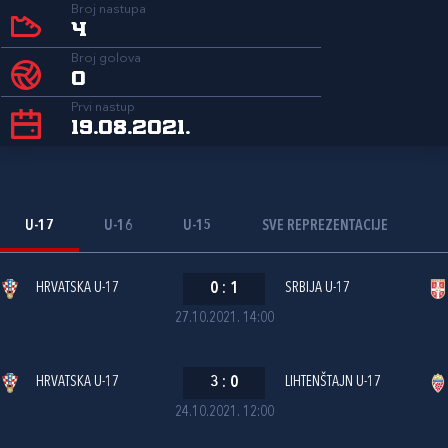
Broj nastupa
4
Broj golova
0
Prvi nastup
19.08.2021.
U-17
U-16
U-15
SVE REPREZENTACIJE
HRVATSKA U-17
0
:
1
SRBIJA U-17
27.10.2021. 14:00
HRVATSKA U-17
3
:
0
LIHTENŠTAJN U-17
24.10.2021. 12:00