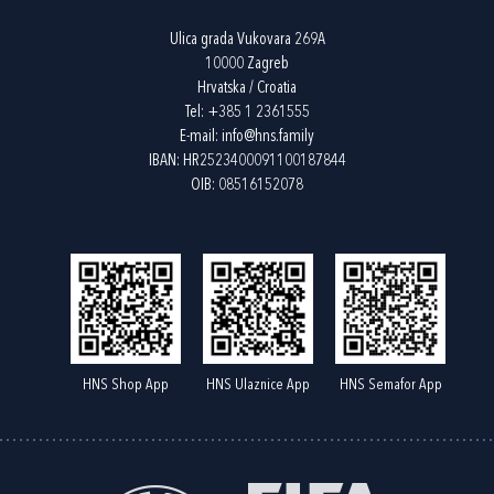
Ulica grada Vukovara 269A
10000 Zagreb
Hrvatska / Croatia
Tel:
+385 1 2361555
E-mail:
info@hns.family
IBAN: HR2523400091100187844
OIB: 08516152078
HNS Shop App
HNS Ulaznice App
HNS Semafor App