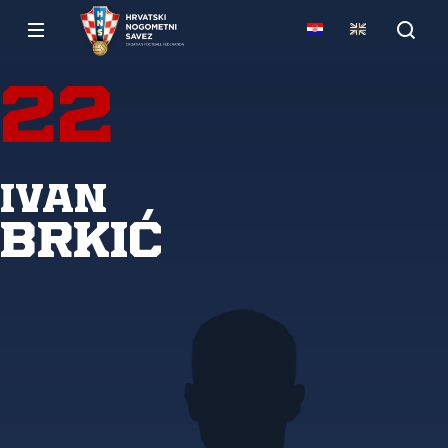
22
Ivan
Brkić