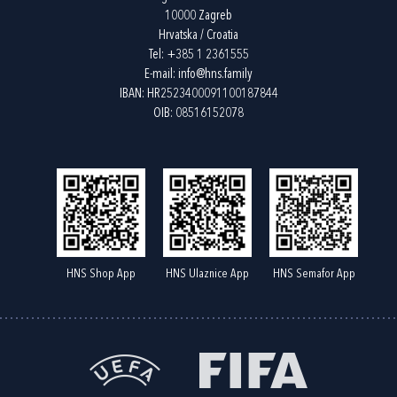
10000 Zagreb
Hrvatska / Croatia
Tel:
+385 1 2361555
E-mail:
info@hns.family
IBAN: HR2523400091100187844
OIB: 08516152078
HNS Shop App
HNS Ulaznice App
HNS Semafor App