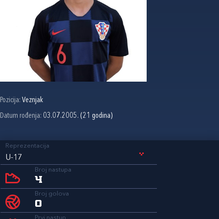
Pozicija:
Veznjak
Datum rođenja:
03.07.2005. (21 godina)
Reprezentacija
U-17
Broj nastupa
4
Broj golova
0
Prvi nastup