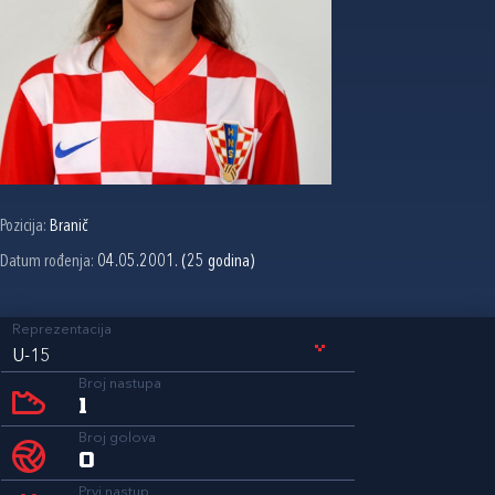
Pozicija:
Branič
Datum rođenja:
04.05.2001. (25 godina)
Reprezentacija
U-15
Broj nastupa
1
Broj golova
0
Prvi nastup