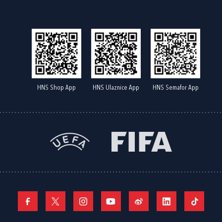
HNS Shop App
HNS Ulaznice App
HNS Semafor App