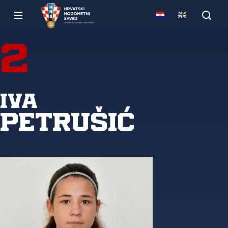
2
Iva
Petrušić