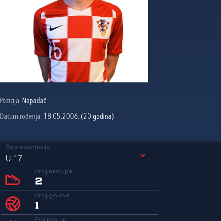
Pozicija:
Napadač
Datum rođenja:
18.05.2006. (20 godina)
Reprezentacija
U-17
Broj nastupa
2
Broj golova
1
Prvi nastup