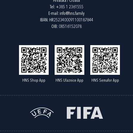
Hrvatska / Croatia
Tel:
+385 1 2361555
E-mail:
info@hns.family
IBAN: HR2523400091100187844
OIB: 08516152078
HNS Shop App
HNS Ulaznice App
HNS Semafor App