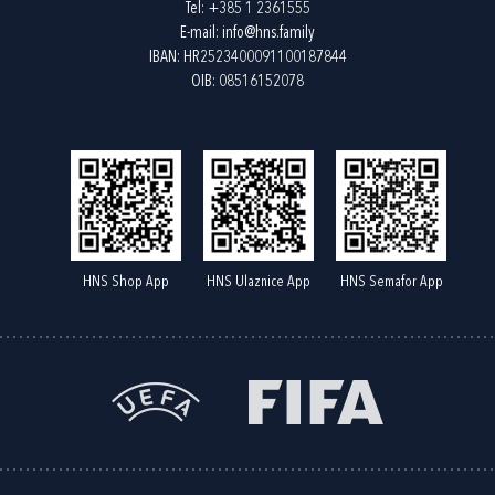
Tel:
+385 1 2361555
E-mail:
info@hns.family
IBAN: HR2523400091100187844
OIB: 08516152078
HNS Shop App
HNS Ulaznice App
HNS Semafor App