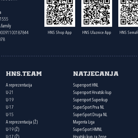
a
61555
.family
HNS Shop App
HNS Ulaznice App
HNS Semaf
400091100187844
078
HNS.team
Natjecanja
A reprezentacija
Supersport HNL
U-21
Supersport Hrvatski kup
U-19
Supersport Superkup
U-17
SuperSport Prva NL
U-15
SuperSport Druga NL
A reprezentacija (Ž)
Magenta Liga
U-19 (Ž)
SuperSport HMNL
U-17 (Ž)
Hrvatski kup za žene