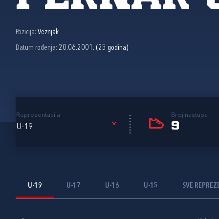
Pozicija:
Veznjak
Datum rođenja:
20.06.2001. (25 godina)
Reprezentacija
Broj nastupa
9
U-19
U-19
U-17
U-16
U-15
SVE REPREZ