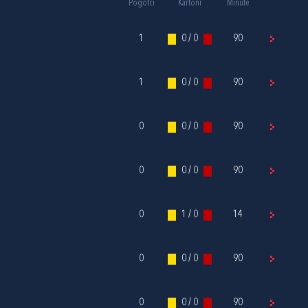
Pogotci
Kartoni
Minute
1
0 / 0
90
1
0 / 0
90
0
0 / 0
90
0
0 / 0
90
0
1 / 0
14
0
0 / 0
90
0
0 / 0
90