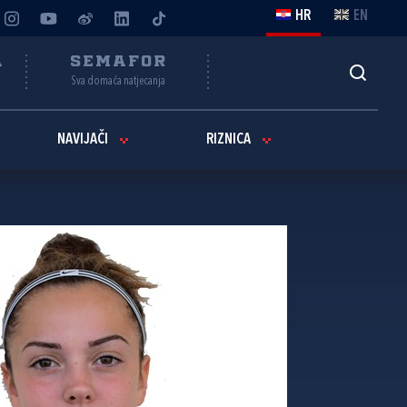
HR
EN
A
SEMAFOR
Sva domaća natjecanja
NAVIJAČI
RIZNICA