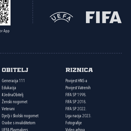
or App
Obitelj
Riznica
Generacija 111
Povijest HNS-a
Edukacija
Povijest Vatrenih
#JednaObitelj
FIFA SP 1998.
Ženski nogomet
FIFA SP 2018.
Veterani
FIFA SP 2022.
Dječji i školski nogomet
Liga nacija 2023.
Osobe s invaliditetom
Fotografije
UEFA Playmakers
Video arhiva