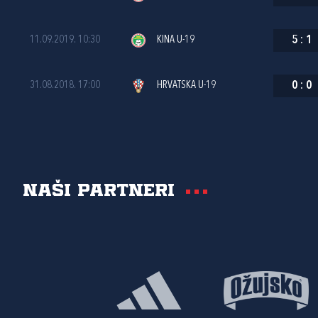
11.09.2019. 10:30
KINA U-19
5
:
1
31.08.2018. 17:00
HRVATSKA U-19
0
:
0
Naši partneri