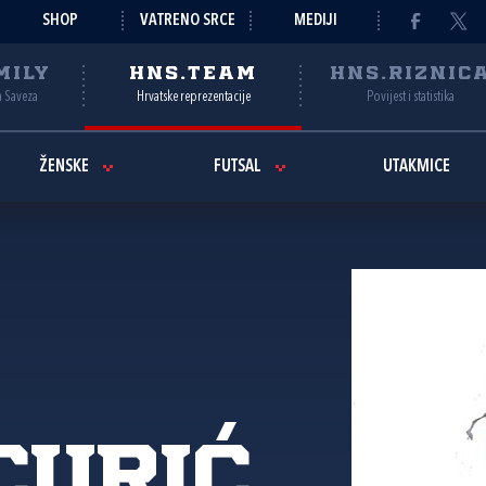
SHOP
VATRENO SRCE
MEDIJI
MILY
HNS.TEAM
HNS.RIZNIC
a Saveza
Hrvatske reprezentacije
Povijest i statistika
ŽENSKE
FUTSAL
UTAKMICE
Curić