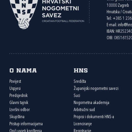
10000 Zagreb
Hrvatska / Croati
Tel:
+385 1 23
E-mail:
info@hns
IBAN: HR2523
OIB: 08516152
O nama
HNS
Povijest
Središta
Uspjesi
Županijski nogometni savezi
Predsjednik
Suci
Glavni tajnik
Nogometna akademija
Izvršni odbor
Arbitražni sud
Skupština
Propisi i dokumenti HNS-a
Pristup informacijama
Licenciranje
Opći uvjeti korištenja
Registracije