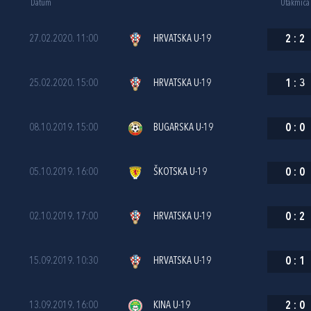
Datum
Utakmica
27.02.2020. 11:00
HRVATSKA U-19
2
:
2
25.02.2020. 15:00
HRVATSKA U-19
1
:
3
08.10.2019. 15:00
BUGARSKA U-19
0
:
0
05.10.2019. 16:00
ŠKOTSKA U-19
0
:
0
02.10.2019. 17:00
HRVATSKA U-19
0
:
2
15.09.2019. 10:30
HRVATSKA U-19
0
:
1
13.09.2019. 16:00
KINA U-19
2
:
0