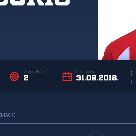
Broj golova
Prvi nastup
2
31.08.2018.
ENTACIJE