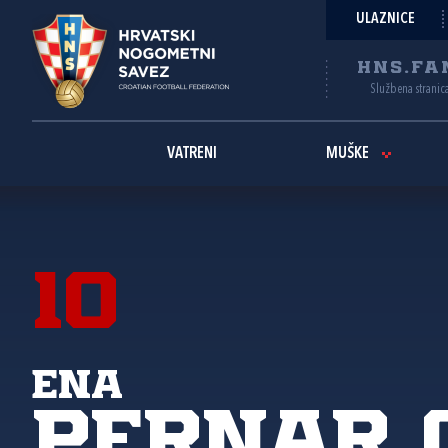
ULAZNICE
HNS.FA
Službena stranic
VATRENI
MUŠKE
10
Ena
Pernar 