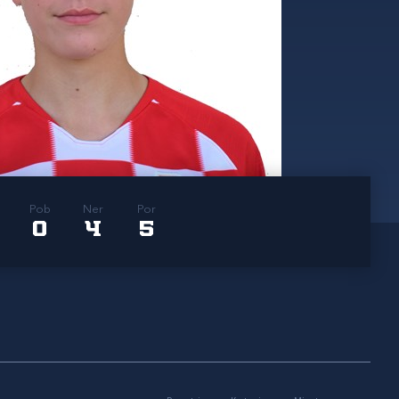
Pob
Ner
Por
0
4
5