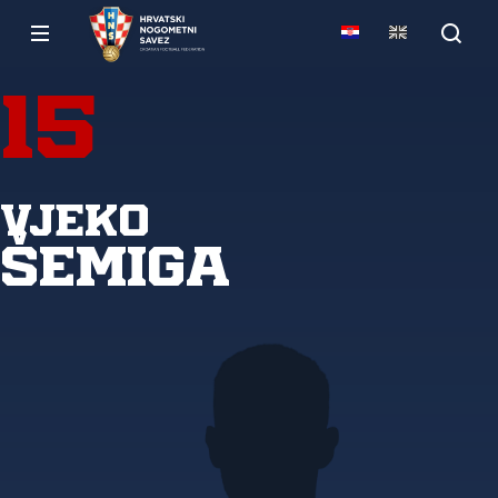
15
Vjeko
Šemiga