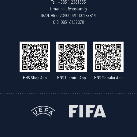
Tel:
+385 1 2361555
E-mail:
info@hns.family
IBAN: HR2523400091100187844
OIB: 08516152078
HNS Shop App
HNS Ulaznice App
HNS Semafor App