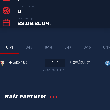
Broj golova
0
Prvi nastup
29.05.2004.
U-21
U-19
U-18
U-17
U-16
U-1
HRVATSKA U-21
1
:
0
SLOVAČKA U-21
29.05.2004. 11:30
Naši partneri