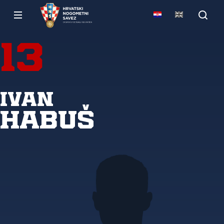
13
Ivan
Habuš