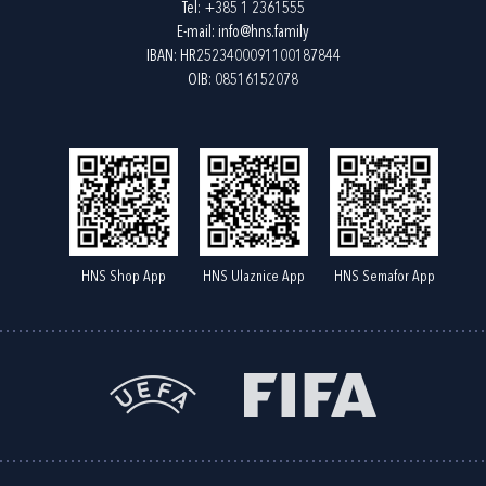
Tel:
+385 1 2361555
E-mail:
info@hns.family
IBAN: HR2523400091100187844
OIB: 08516152078
HNS Shop App
HNS Ulaznice App
HNS Semafor App