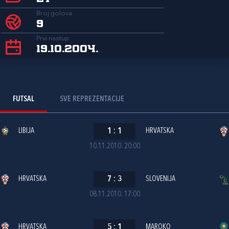
Broj golova
9
Prvi nastup
19.10.2004.
FUTSAL
SVE REPREZENTACIJE
LIBIJA
1
:
1
HRVATSKA
10.11.2010. 20:00
HRVATSKA
7
:
3
SLOVENIJA
08.11.2010. 17:00
HRVATSKA
5
:
1
MAROKO