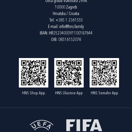
Ulica grada Vukovara 269A
10000 Zagreb
Hrvatska / Croatia
Tel:
+385 1 2361555
E-mail:
info@hns.family
IBAN: HR2523400091100187844
OIB: 08516152078
HNS Shop App
HNS Ulaznice App
HNS Semafor App