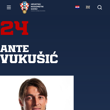
24
Ante
Vukušić