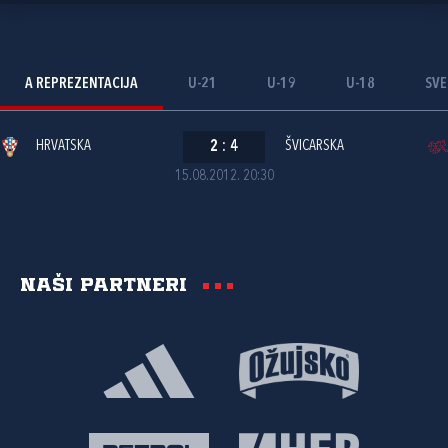
A REPREZENTACIJA
U-21
U-19
U-18
SVE
HRVATSKA
2
:
4
ŠVICARSKA
15.08.2012. 20:30
Naši partneri