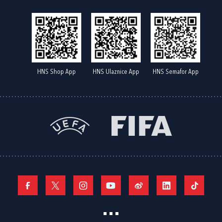
HNS Shop App
HNS Ulaznice App
HNS Semafor App